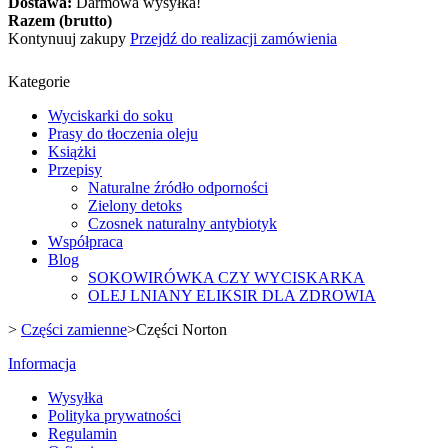
Dostawa:
Darmowa wysyłka!
Razem (brutto)
Kontynuuj zakupy
Przejdź do realizacji zamówienia
Kategorie
Wyciskarki do soku
Prasy do tłoczenia oleju
Książki
Przepisy
Naturalne źródło odporności
Zielony detoks
Czosnek naturalny antybiotyk
Współpraca
Blog
SOKOWIRÓWKA CZY WYCISKARKA
OLEJ LNIANY ELIKSIR DLA ZDROWIA
>
Części zamienne
>
Części Norton
Informacja
Wysyłka
Polityka prywatności
Regulamin