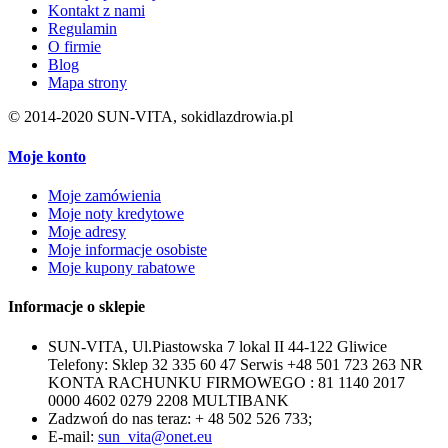
Kontakt z nami
Regulamin
O firmie
Blog
Mapa strony
© 2014-2020 SUN-VITA, sokidlazdrowia.pl
Moje konto
Moje zamówienia
Moje noty kredytowe
Moje adresy
Moje informacje osobiste
Moje kupony rabatowe
Informacje o sklepie
SUN-VITA, Ul.Piastowska 7 lokal II 44-122 Gliwice
Telefony: Sklep 32 335 60 47 Serwis +48 501 723 263 NR
KONTA RACHUNKU FIRMOWEGO : 81 1140 2017
0000 4602 0279 2208 MULTIBANK
Zadzwoń do nas teraz:
+ 48 502 526 733;
E-mail:
sun_vita@onet.eu