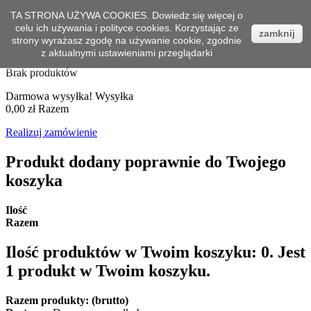
Kontakt z nami
TA STRONA UŻYWA COOKIES. Dowiedz się więcej o
Zaloguj się
Zadzwoń do nas teraz:
+ 48 502 526 733
celu ich używania i polityce cookies. Korzystając ze
zamknij
strony wyrażasz zgodę na używanie cookie, zgodnie
Koszyk
0
Produkt
Produkty
(pusty)
z aktualnymi ustawieniami przeglądarki
Brak produktów
Darmowa wysyłka!
Wysyłka
0,00 zł
Razem
Realizuj zamówienie
Produkt dodany poprawnie do Twojego
koszyka
Ilość
Razem
Ilość produktów w Twoim koszyku:
0
.
Jest
1 produkt w Twoim koszyku.
Razem produkty: (brutto)